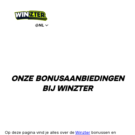
NL
START SPELEN
ONZE BONUSAANBIEDINGEN
BIJ WINZTER
Op deze pagina vind je alles over de
Winzter
bonussen en