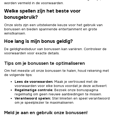
worden vermeld in de voorwaarden.
Welke spellen zijn het beste voor
bonusgebruik?
Onze slots zijn een uitstekende keuze voor het gebruik van
bonussen en bieden spannende entertainment en grote
winstkansen.
Hoe lang is mijn bonus geldig?
De geldigheidsduur van bonussen kan variëren. Controleer de
voorwaarden voor exacte details.
Tips om je bonussen te optimaliseren
Om het meeste uit onze bonussen te halen, houd rekening met
de volgende tips:
Lees de voorwaarden:
Maak je vertrouwd met de
voorwaarden voor elke bonus voordat je deze activeert.
Regelmatige controle:
Bezoek onze bonuspagina
regelmatig om geen nieuwe aanbiedingen te missen.
Verantwoord spelen:
Stel limieten en speel verantwoord
om je speelplezier te maximaliseren.
Meld je aan en gebruik onze bonussen!