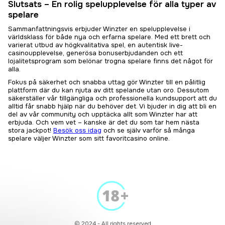
Slutsats – En rolig spelupplevelse för alla typer av
spelare
Sammanfattningsvis erbjuder Winzter en spelupplevelse i
världsklass för både nya och erfarna spelare. Med ett brett och
varierat utbud av högkvalitativa spel, en autentisk live-
casinoupplevelse, generösa bonuserbjudanden och ett
lojalitetsprogram som belönar trogna spelare finns det något för
alla.
Fokus på säkerhet och snabba uttag gör Winzter till en pålitlig
plattform där du kan njuta av ditt spelande utan oro. Dessutom
säkerställer vår tillgängliga och professionella kundsupport att du
alltid får snabb hjälp när du behöver det. Vi bjuder in dig att bli en
del av vår community och upptäcka allt som Winzter har att
erbjuda. Och vem vet – kanske är det du som tar hem nästa
stora jackpot!
Besök oss idag
och se själv varför så många
spelare väljer Winzter som sitt favoritcasino online.
© 2024 - All rights reserved